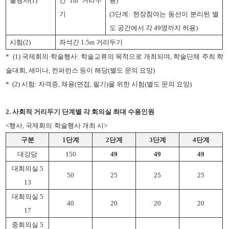
술행사
(1)
간 1m 거리두
용)
기
(3단계: 현장참여는 동선이 분리된 별
도 공간에서 각 49명까지 허용)
시험
(2)
좌석간
1.5m
거리두기
* (1)
국제회의
·
학술행사
:
학술교류의 목적으로 개최되며
,
학술단체 주최 학
술대회
,
세미나
,
컨퍼런스 등이 해당
(
별도 문의 요망
)
* (2)
시험
:
자격증
,
채용
(
면접
,
필기
)
을 위한 시험
(
별도 문의 요망
)
2.
사회적 거리두기 단계별 각 회의실 최대 수용인원
<
행사
,
국제회의
·
학술행사 개최 시
>
구분
1
단계
2
단계
3
단계
4
단계
대강당
150
49
49
49
대회의실
5
50
25
25
25
13
대회의실
5
40
20
20
20
17
중회의실
5