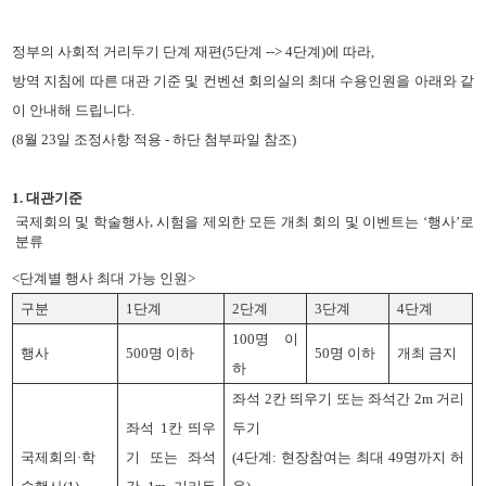
정부의 사회적 거리두기 단계 재편
(5
단계
--> 4
단계
)
에 따라
,
방역 지침에 따른 대관 기준 및 컨벤션 회의실의 최대 수용인원을 아래와 같
이 안내해 드립니다
.
(8월 23일 조정사항 적용 - 하단 첨부파일 참조)
1.
대관기준
,
국제회의 및 학술행사
시험을 제외한 모든 개최 회의 및 이벤트는 ‘행사’로
분류
<
단계별 행사 최대 가능 인원
>
구분
1
단계
2
단계
3
단계
4
단계
100
명 이
행사
500
명 이하
50
명 이하
개최 금지
하
좌석 2칸 띄우기 또는 좌석간
2m
거리
좌석 1칸 띄우
두기
국제회의
·
학
기 또는 좌석
(4단계: 현장참여는 최대 49명까지 허